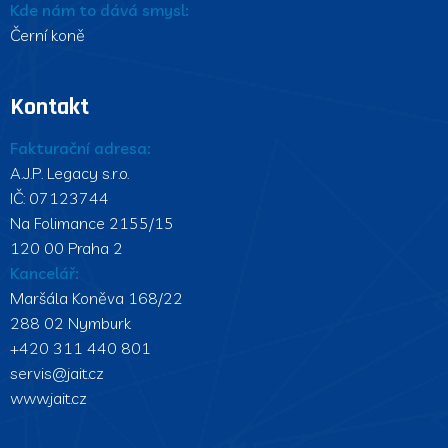
Kde nám to dává smysl:
Černí koně
Kontakt
Fakturační adresa:
A.J.P. Legacy s.r.o.
IČ: 07123744
Na Folimance 2155/15
120 00 Praha 2
Kancelář:
Maršála Koněva 168/22
288 02 Nymburk
+420 311 440 801
servis@jait.cz
www.jait.cz