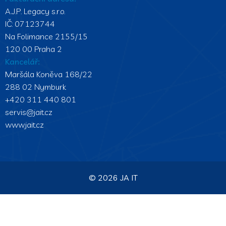
A.J.P. Legacy s.r.o.
IČ: 07123744
Na Folimance 2155/15
120 00 Praha 2
Kancelář:
Maršála Koněva 168/22
288 02 Nymburk
+420 311 440 801
servis@jait.cz
www.jait.cz
© 2026 JA IT