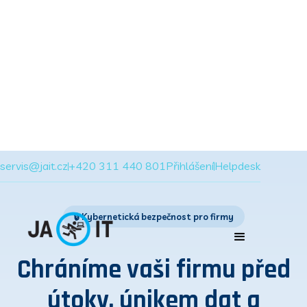
servis@jait.cz
+420 311 440 801
Přihlášení
Helpdesk
🔒 Kybernetická bezpečnost pro firmy
Chráníme vaši firmu před
útoky, únikem dat a