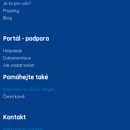
Je to pro vás?
Projekty
Blog
Portál - podpora
Helpdesk
Dokumentace
Jak zadat ticket
Pomáhejte také
Kde nám to dává smysl:
Černí koně
Kontakt
Fakturační adresa: