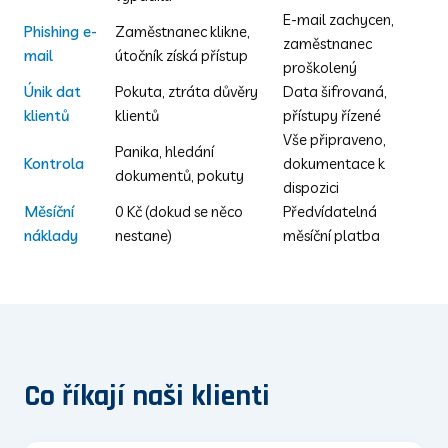
E-mail zachycen,
Phishing e-
Zaměstnanec klikne,
zaměstnanec
mail
útočník získá přístup
proškolený
Únik dat
Pokuta, ztráta důvěry
Data šifrovaná,
klientů
klientů
přístupy řízené
Vše připraveno,
Panika, hledání
Kontrola
dokumentace k
dokumentů, pokuty
dispozici
Měsíční
0 Kč (dokud se něco
Předvídatelná
náklady
nestane)
měsíční platba
Co říkají naši klienti