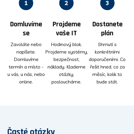
1
2
3
Domluvíme
Projdeme
Dostanete
se
vaše IT
plán
Zavoláte nebo
Hodinový blok.
Shrnutí s
napíšete.
Projdeme systémy,
konkrétními
Domluvíme
bezpečnost,
doporučeními. Co
termín a místo -
náklady. Klademe
řešit hned, co za
u vás, u nás, nebo
otázky,
měsíc, kolik to
online.
posloucháme.
bude stát.
Časté otázky