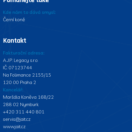
Pomáhejte také
Kde nám to dává smysl:
Černí koně
Kontakt
Fakturační adresa:
A.J.P. Legacy s.r.o.
IČ: 07123744
Na Folimance 2155/15
120 00 Praha 2
Kancelář:
Maršála Koněva 168/22
288 02 Nymburk
+420 311 440 801
servis@jait.cz
www.jait.cz