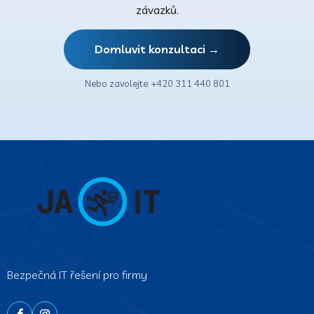
závazků.
Domluvit konzultaci →
Nebo zavolejte: +420 311 440 801
Bezpečná IT řešení pro firmy