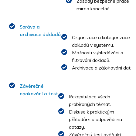
Zásady bezpečné práce
mimo kancelář.
Správa a
archivace dokladů
Organizace a kategorizace
dokladů v systému.
Možnosti vyhledávání a
filtrování dokladů.
Archivace a zálohování dat.
Závěrečné
opakování a test
Rekapitulace všech
probíraných témat.
Diskuse k praktickým
příkladům a odpovědi na
dotazy.
Závěrečný test ověřující