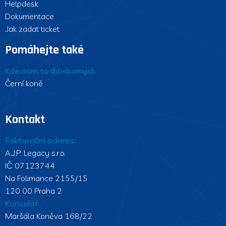
Helpdesk
Dokumentace
Jak zadat ticket
Pomáhejte také
Kde nám to dává smysl:
Černí koně
Kontakt
Fakturační adresa:
A.J.P. Legacy s.r.o.
IČ: 07123744
Na Folimance 2155/15
120 00 Praha 2
Kancelář:
Maršála Koněva 168/22