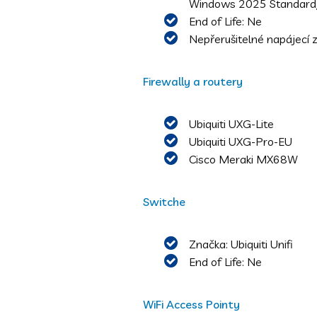
Windows 2025 Standard/
End of Life: Ne
Nepřerušitelné napájecí 
Firewally a routery
Ubiquiti UXG-Lite
Ubiquiti UXG-Pro-EU
Cisco Meraki MX68W
Switche
Značka: Ubiquiti Unifi
End of Life: Ne
WiFi Access Pointy