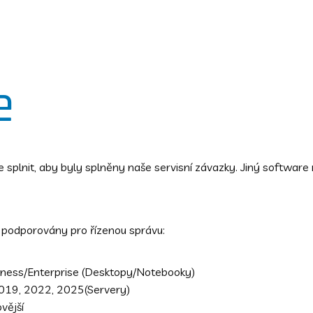
e
 splnit, aby byly splněny naše servisní závazky. Jiný softwar
 podporovány pro řízenou správu:
ness/Enterprise (Desktopy/Notebooky)
019, 2022, 2025(Servery)
vější