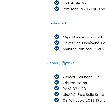
End of Life: Ne
Rozlišení: 1920×1080 ne
Příslušenství
Myši: Dodávané s deskto
Klávesnice: Dodávané s 
Monitor: Rozlišení 1920×1
Servery (fyzické)
Značka: Dell nebo HP
Záruka: Platná
RAM: 32+ GB
Úložiště: Pole Solid Stat
OS: Windows 2016 Stand