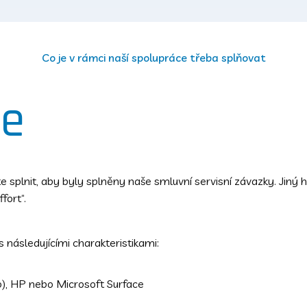
Co je v rámci naší spolupráce třeba splňovat
re
 splnit, aby byly splněny naše smluvní servisní závazky. Jin
fort“.
 následujícími charakteristikami:
o), HP nebo Microsoft Surface