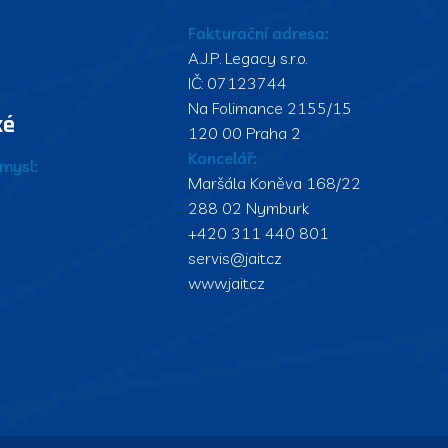
Fakturační adresa:
A.J.P. Legacy s.r.o.
IČ: 07123744
Na Folimance 2155/15
ké
120 00 Praha 2
Kancelář:
mysl:
Maršála Koněva 168/22
288 02 Nymburk
+420 311 440 801
servis@jait.cz
www.jait.cz