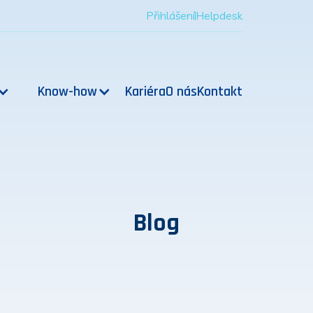
Přihlášení
Helpdesk
Know-how
Kariéra
O nás
Kontakt
Blog