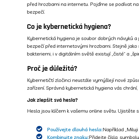
před hrozbami na internetu. Pojďme se podívat na
bezpečí.
Co je kybernetická hygiena?
Kybernetická hygiena je soubor dobrých návyků a p
bezpečí před internetovými hrozbami. Stejně jako
bakteriemi, i v digitálním světě existují „čisté“ a „š
Proč je důležitá?
Kybernetičtí zločinci neustále vymýšlejí nové způs
zařízení. Správná kybernetická hygiena vás chrání,
Jak zlepšit svá hesla?
Hesla jsou klíčem k vašemu online světu. Ujistěte 
Používejte dlouhá hesla:
Například „Miluji
Kombinujte znaky:
Přidejte čísla, symbol