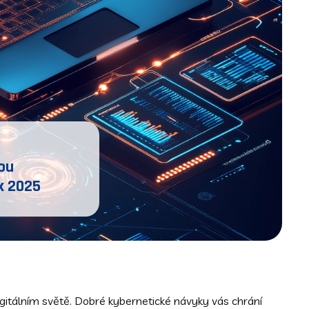
ou
k 2025
igitálním světě. Dobré kybernetické návyky vás chrání