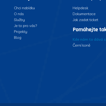
Chci nabídku
Helpdesk
O nás
Dokumentace
Služby
Jak zadat ticket
Je to pro vás?
Pomáhejte ta
Projekty
Blog
Kde nám to dává s
Černí koně