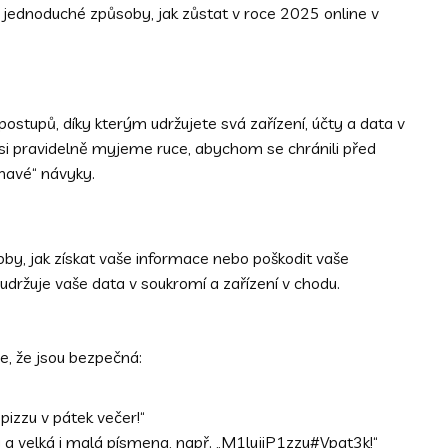
 jednoduché způsoby, jak zůstat v roce 2025 online v
ostupů, díky kterým udržujete svá zařízení, účty a data v
 si pravidelně myjeme ruce, abychom se chránili před
pinavé“ návyky.
oby, jak získat vaše informace nebo poškodit vaše
 udržuje vaše data v soukromí a zařízení v chodu.
se, že jsou bezpečná:
 pizzu v pátek večer!“
y a velká i malá písmena, např. „M1lujiP1zzu#Vpat3k!“