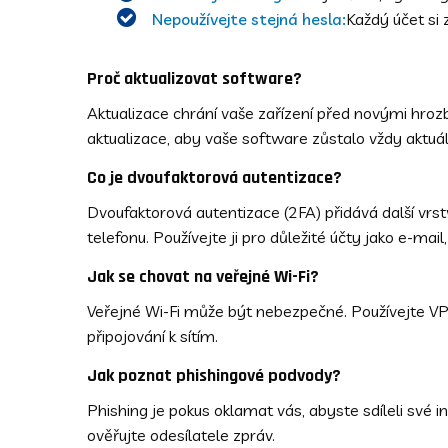
Nepoužívejte stejná hesla:
Každý účet si z
Proč aktualizovat software?
Aktualizace chrání vaše zařízení před novými hroz
aktualizace, aby vaše software zůstalo vždy aktuál
Co je dvoufaktorová autentizace?
Dvoufaktorová autentizace (2FA) přidává další vrs
telefonu. Používejte ji pro důležité účty jako e-mail,
Jak se chovat na veřejné Wi-Fi?
Veřejné Wi-Fi může být nebezpečné. Používejte V
připojování k sítím.
Jak poznat phishingové podvody?
Phishing je pokus oklamat vás, abyste sdíleli své i
ověřujte odesílatele zpráv.