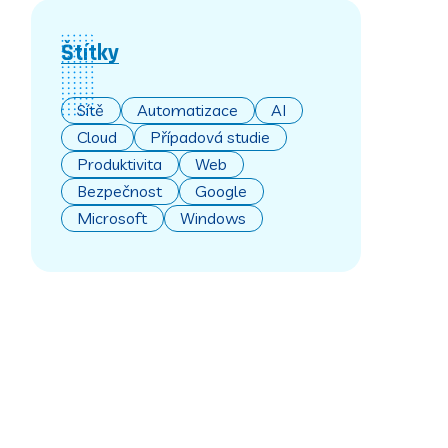
Štítky
Sítě
Automatizace
AI
Cloud
Případová studie
Produktivita
Web
Bezpečnost
Google
Microsoft
Windows