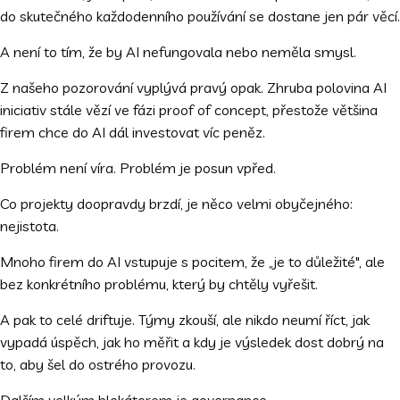
do skutečného každodenního používání se dostane jen pár věcí.
A není to tím, že by AI nefungovala nebo neměla smysl.
Z našeho pozorování vyplývá pravý opak. Zhruba polovina AI
iniciativ stále vězí ve fázi proof of concept, přestože většina
firem chce do AI dál investovat víc peněz.
Problém není víra. Problém je posun vpřed.
Co projekty doopravdy brzdí, je něco velmi obyčejného:
nejistota.
Mnoho firem do AI vstupuje s pocitem, že „je to důležité", ale
bez konkrétního problému, který by chtěly vyřešit.
A pak to celé driftuje. Týmy zkouší, ale nikdo neumí říct, jak
vypadá úspěch, jak ho měřit a kdy je výsledek dost dobrý na
to, aby šel do ostrého provozu.