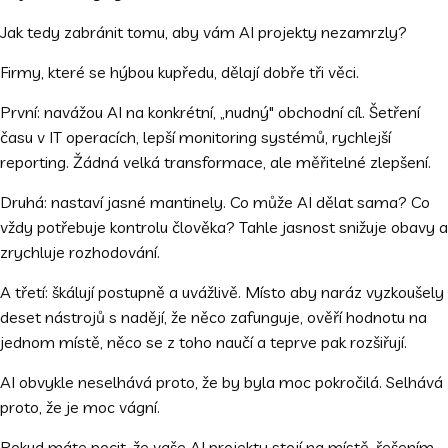
Jak tedy zabránit tomu, aby vám AI projekty nezamrzly?
Firmy, které se hýbou kupředu, dělají dobře tři věci.
První: navážou AI na konkrétní, „nudný" obchodní cíl. Šetření
času v IT operacích, lepší monitoring systémů, rychlejší
reporting. Žádná velká transformace, ale měřitelné zlepšení.
Druhá: nastaví jasné mantinely. Co může AI dělat sama? Co
vždy potřebuje kontrolu člověka? Tahle jasnost snižuje obavy a
zrychluje rozhodování.
A třetí: škálují postupně a uvážlivě. Místo aby naráz vyzkoušely
deset nástrojů s nadějí, že něco zafunguje, ověří hodnotu na
jednom místě, něco se z toho naučí a teprve pak rozšiřují.
AI obvykle neselhává proto, že by byla moc pokročilá. Selhává
proto, že je moc vágní.
Pokud máte pocit, že vaše AI projekty stojí na místě, řešením