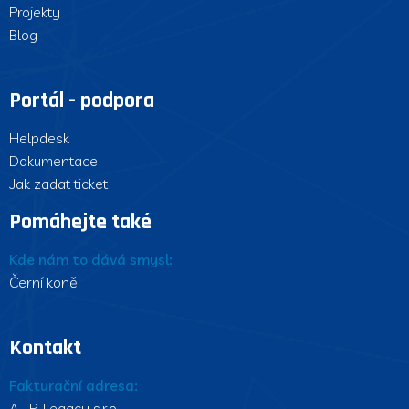
Projekty
Blog
Portál - podpora
Helpdesk
Dokumentace
Jak zadat ticket
Pomáhejte také
Kde nám to dává smysl:
Černí koně
Kontakt
Fakturační adresa:
A.J.P. Legacy s.r.o.