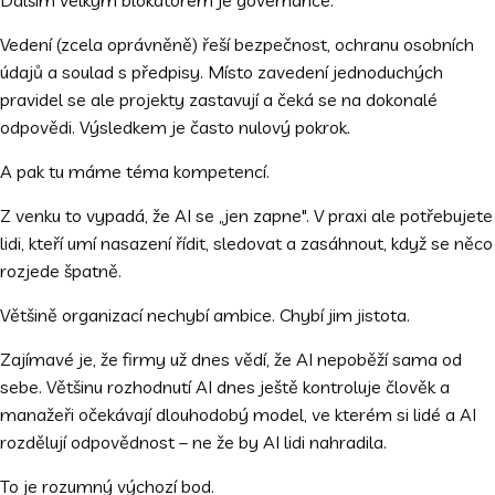
Dalším velkým blokátorem je governance.
Vedení (zcela oprávněně) řeší bezpečnost, ochranu osobních
údajů a soulad s předpisy. Místo zavedení jednoduchých
pravidel se ale projekty zastavují a čeká se na dokonalé
odpovědi. Výsledkem je často nulový pokrok.
A pak tu máme téma kompetencí.
Z venku to vypadá, že AI se „jen zapne". V praxi ale potřebujete
lidi, kteří umí nasazení řídit, sledovat a zasáhnout, když se něco
rozjede špatně.
Většině organizací nechybí ambice. Chybí jim jistota.
Zajímavé je, že firmy už dnes vědí, že AI nepoběží sama od
sebe. Většinu rozhodnutí AI dnes ještě kontroluje člověk a
manažeři očekávají dlouhodobý model, ve kterém si lidé a AI
rozdělují odpovědnost – ne že by AI lidi nahradila.
To je rozumný výchozí bod.