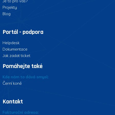
Je to pro vás?
Projekty
Blog
Portál - podpora
Helpdesk
Dokumentace
Jak zadat ticket
Pomáhejte také
Kde nám to dává smysl:
Černí koně
Kontakt
Fakturační adresa: