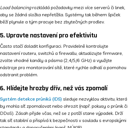
Load balancing
rozkládá požadavky mezi více serverů či linek,
aby se žádná složka nepřetížila. Systémy tak během špiček
běží plynule a tým pracuje bez zbytečných prodlev.
5. Upravte nastavení pro efektivitu
Často stačí doladit konfiguraci. Pravidelně kontrolujte
nastavení routeru, switchů a firewallu, aktualizujte firmware,
zvolte vhodné kanály a pásma (2,4/5/6 GHz) a využijte
nástroje pro monitorování sítě, které rychle odhalí a pomohou
odstranit problém.
6. Hlídejte hrozby dřív, než vás zpomalí
Systém detekce průniků (IDS)
sleduje nezvyklou aktivitu, která
by mohla síť zpomalovat nebo ohrozit (např. pokusy o průnik či
DDoS). Zásah přijde včas, než se z potíží stane výpadek. Drží
tak síť stabilní a přispívá k bezpečnosti v souladu s evropskými
standardy a doporučeními (např. NÚKIB).