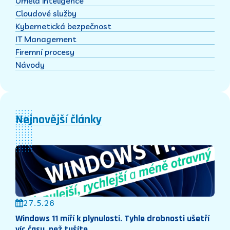
Umělá inteligence
Cloudové služby
Kybernetická bezpečnost
IT Management
Firemní procesy
Návody
Nejnovější články
27.5.26
Windows 11 míří k plynulosti. Tyhle drobnosti ušetří
víc času, než tušíte