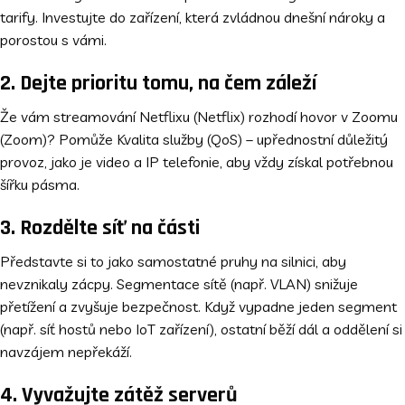
tarify. Investujte do zařízení, která zvládnou dnešní nároky a
porostou s vámi.
2. Dejte prioritu tomu, na čem záleží
Že vám streamování Netflixu (Netflix) rozhodí hovor v Zoomu
(Zoom)? Pomůže Kvalita služby (QoS)
– upřednostní důležitý
provoz, jako je video a IP telefonie, aby vždy získal potřebnou
šířku pásma.
3. Rozdělte síť na části
Představte si to jako samostatné pruhy na silnici, aby
nevznikaly zácpy. Segmentace sítě (např. VLAN) snižuje
přetížení a zvyšuje bezpečnost. Když vypadne jeden segment
(např. síť hostů nebo IoT zařízení), ostatní běží dál a oddělení si
navzájem nepřekáží.
4. Vyvažujte zátěž serverů