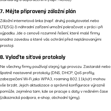
7. Mějte připravený záložní plán
Záložní internetová linka (např. druhý poskytovatel nebo
LTE/5G) či náhradní zařízení umožní pokračovat v práci i při
výpadku. Jde o cenově rozumné řešení, které malé firmy
snadno zavedou a které vás ochrání před neplánovanými
prostoji.
8. Vylaďte síťové protokoly
Ne všechny firmy používají stejný typ provozu. Zastaralé nebo
špatně nastavené protokoly (DNS, DHCP, QoS profily,
zabezpečení Wi‑Fi jako WPA3, roaming 802.11k/v/r) mohou
vše brzdit. Jejich aktualizace a správná konfigurace výrazně
pomůže, zejména tam, kde se pracuje s daty v reálném čase
(zákaznická podpora, e‑shop, obchodní týmy).