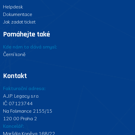
Helpdesk
Dokumentace
Jak zadat ticket
Pomáhejte také
Kde nám to dává smysl:
Černí koně
Kontakt
Fakturační adresa:
A.J.P. Legacy s.r.o.
IČ: 07123744
Na Folimance 2155/15
120 00 Praha 2
Kancelář:
Maršála Koněva 168/22