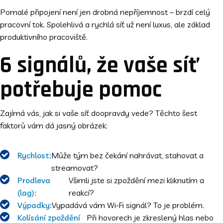
Pomalé připojení není jen drobná nepříjemnost – brzdí celý
pracovní tok. Spolehlivá a rychlá síť už není luxus, ale základ
produktivního pracoviště.
6 signálů, že vaše síť
potřebuje pomoc
Zajímá vás, jak si vaše síť doopravdy vede? Těchto šest
faktorů vám dá jasný obrázek:
Rychlost:
Může tým bez čekání nahrávat, stahovat a
streamovat?
Prodleva
Všimli jste si zpoždění mezi kliknutím a
(lag):
reakcí?
Výpadky:
Vypadává vám Wi‑Fi signál? To je problém.
Kolísání zpoždění
Při hovorech je zkreslený hlas nebo