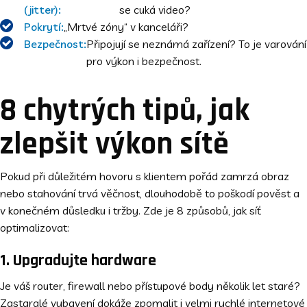
(jitter):
se cuká video?
Pokrytí:
„Mrtvé zóny“ v kanceláři?
Bezpečnost:
Připojují se neznámá zařízení? To je varování
pro výkon i bezpečnost.
8 chytrých tipů, jak
zlepšit výkon sítě
Pokud při důležitém hovoru s klientem pořád zamrzá obraz
nebo stahování trvá věčnost, dlouhodobě to poškodí pověst a
v konečném důsledku i tržby. Zde je 8 způsobů, jak síť
optimalizovat:
1. Upgradujte hardware
Je váš router, firewall nebo přístupové body několik let staré?
Zastaralé vybavení dokáže zpomalit i velmi rychlé internetové